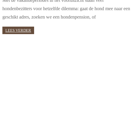
Met de vakantieperiodes in het vooruitzicht staan veel
hondenbezitters voor hetzelfde dilemma: gaat de hond mee naar een
geschikt adres, zoeken we een hondenpension, of
LEES VERDER