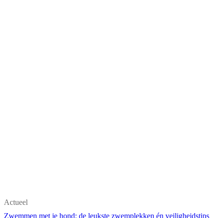
Actueel
Zwemmen met je hond: de leukste zwemplekken én veiligheidstips