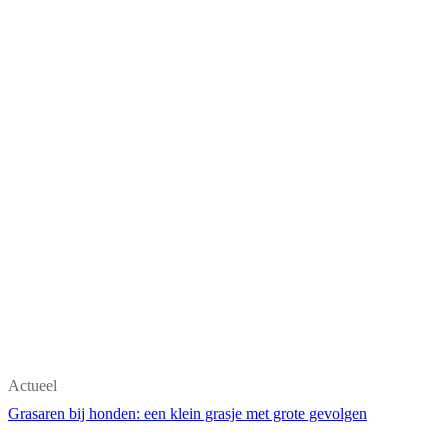
Actueel
Grasaren bij honden: een klein grasje met grote gevolgen