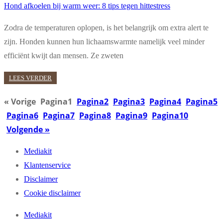
Hond afkoelen bij warm weer: 8 tips tegen hittestress
Zodra de temperaturen oplopen, is het belangrijk om extra alert te
zijn. Honden kunnen hun lichaamswarmte namelijk veel minder
efficiënt kwijt dan mensen. Ze zweten
LEES VERDER
« Vorige
Pagina
1
Pagina
2
Pagina
3
Pagina
4
Pagina
5
Pagina
6
Pagina
7
Pagina
8
Pagina
9
Pagina
10
Volgende »
Mediakit
Klantenservice
Disclaimer
Cookie disclaimer
Mediakit