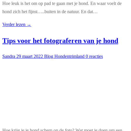
Hoe leuk is het om op pad te gaan met je hond. En waar voelt de
hond zich het fijnst…..buiten in de natuur. En dat…
Verder lezen →
Tips voor het fotograferen van je hond
Sandra
29 maart 2022
Blog Hondentrimland
0 reacties
Hoe krijg je je hond scherp op de foto? Wat moet je doen om een