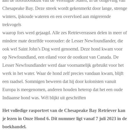
aan de noordoostkust van de Verenigde Staten, in de omgeving van
Chesapeake Bay. Deze streek wordt gekenmerkt door lange, strenge
winters, ijskoude wateren en een overvloed aan migrerende
trekvogels
waarop fors werd gejaagd. Alle zes Retrieverrassen delen in meer of
mindere mate dezelfde voorouder: de Lesser Newfoundlander, die
ook wel Saint John’s Dog werd genoemd. Deze hond kwam voor
op Newfoundland, een eiland voor de oostkust van Canada. De
Lesser Newfoundlander werd daar voornamelijk gebruikt voor het
werk in het water. Waar de hond zelf precies vandaan kwam, blijft
een raadsel. Sommigen beweren dat hij door kolonisten vanuit
Europa is meegenomen, anderen houden heterop dat het een oude
Indiaanse hond was. Wél blijkt uit geschriften
Het volledige rasportret van de Chesapeake Bay Retriever kan
je lezen in Onze Hond 6. Dit nummer ligt vanaf 7 juli 2023 in de
boekhandel.