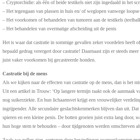
– Cryptorchidie: als één of beide testikels niet zijn ingedaald in het s
– Het tegengaan van plassen in huis en/ of weglopen vanwege loopse
– Het voorkomen of behandelen van tumoren aan de testikels (teelbal
– Het behandelen van overmatige afscheiding uit de penis
Het is waar dat castratie in sommige gevallen zeker voordelen heeft of 
bepaald gedrag verergert door castratie! Daarnaast zijn er steeds mee
juist vaker voorkomen bij gecastreerde honden.
Castratie bij de mens
Als we kijken naar de effecten van castratie op de mens, dan is het mi
Uit een artikel in Trouw: ‘Op langere termijn raakt ook de aanmaak 
nog suikerziekte. En hun lichaamsvet krijgt een vrouwelijker verdeli
ingrijpender. Alle secundaire geslachtskenmerken blijven dan uit. Dat
spieren en een kleine penis. De botten groeien juist extra lang door
hun hoge stem te behouden – door tijdgenoten werden omschreven als
Zoals we zullen zien, vertonen deze bevindingen overeenkomsten met 