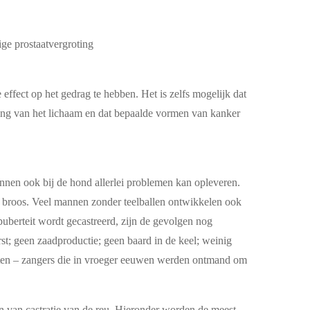
ge prostaatvergroting
e effect op het gedrag te hebben. Het is zelfs mogelijk dat
eling van het lichaam en dat bepaalde vormen van kanker
ronnen ook bij de hond allerlei problemen kan opleveren.
n broos. Veel mannen zonder teelballen ontwikkelen ook
uberteit wordt gecastreerd, zijn de gevolgen nog
rst; geen zaadproductie; geen baard in de keel; weinig
traten – zangers die in vroeger eeuwen werden ontmand om
n van castratie van de reu. Hieronder worden de meest