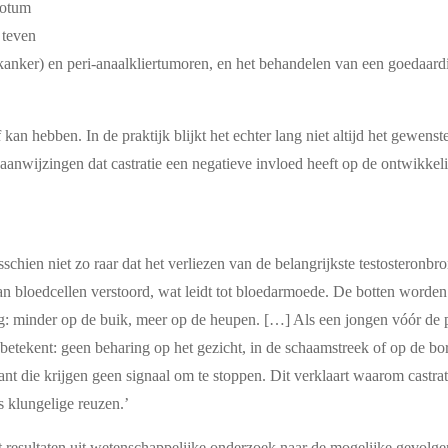
crotum
 teven
kanker) en peri-anaalkliertumoren, en het behandelen van een goedaardi
kan hebben. In de praktijk blijkt het echter lang niet altijd het gewenst
r aanwijzingen dat castratie een negatieve invloed heeft op de ontwikk
sschien niet zo raar dat het verliezen van de belangrijkste testosteronb
van bloedcellen verstoord, wat leidt tot bloedarmoede. De botten worde
ng: minder op de buik, meer op de heupen. […] Als een jongen vóór de p
 betekent: geen beharing op het gezicht, in de schaamstreek of op de bo
, want die krijgen geen signaal om te stoppen. Dit verklaart waarom cas
 klungelige reuzen.’
resultaten uit wetenschappelijke onderzoek naar de mogelijke gevolge