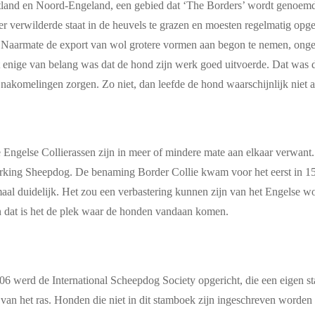
otland en Noord-Engeland, een gebied dat ‘The Borders’ wordt genoemd
verwilderde staat in de heuvels te grazen en moesten regelmatig opge
Naarmate de export van wol grotere vormen aan begon te nemen, ongev
 het enige van belang was dat de hond zijn werk goed uitvoerde. Dat wa
nakomelingen zorgen. Zo niet, dan leefde de hond waarschijnlijk niet a
lle Engelse Collierassen zijn in meer of mindere mate aan elkaar verwa
orking Sheepdog. De benaming Border Collie kwam voor het eerst in 15
aal duidelijk. Het zou een verbastering kunnen zijn van het Engelse w
n dat is het de plek waar de honden vandaan komen.
1906 werd de International Scheepdog Society opgericht, die een eigen s
an het ras. Honden die niet in dit stamboek zijn ingeschreven worden