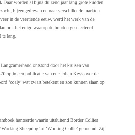
. Daar worden al bijna duizend jaar lang grote kudden
zocht, bijeengedreven en naar verschillende markten
eer in de veertiende eeuw, werd het werk van de
s dan ook het enige waarop de honden geselecteerd
l te lang.
nt. Langzamerhand ontstond door het kruisen van
70 op in een publicatie van ene Johan Keys over de
oord ‘coaly’ wat zwart betekent en zou kunnen slaan op
tamboek hanteerde waarin uitsluitend Border Collies
 ‘Working Sheepdog’ of ‘Working Collie’ genoemd. Zij