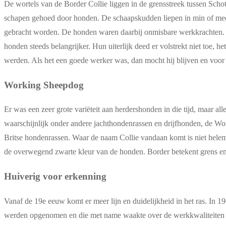
De wortels van de Border Collie liggen in de grensstreek tussen Sch
schapen gehoed door honden. De schaapskudden liepen in min of meer 
gebracht worden. De honden waren daarbij onmisbare werkkrachten. 
honden steeds belangrijker. Hun uiterlijk deed er volstrekt niet toe,
werden. Als het een goede werker was, dan mocht hij blijven en voor 
Working Sheepdog
Er was een zeer grote variëteit aan herdershonden in die tijd, maar a
waarschijnlijk onder andere jachthondenrassen en drijfhonden, de W
Britse hondenrassen. Waar de naam Collie vandaan komt is niet helem
de overwegend zwarte kleur van de honden. Border betekent grens e
Huiverig voor erkenning
Vanaf de 19e eeuw komt er meer lijn en duidelijkheid in het ras. In 
werden opgenomen en die met name waakte over de werkkwaliteiten v