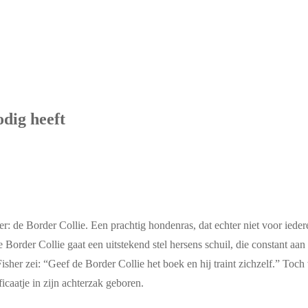
odig heeft
er: de Border Collie. Een prachtig hondenras, dat echter niet voor ieder
rder Collie gaat een uitstekend stel hersens schuil, die constant aan h
er zei: “Geef de Border Collie het boek en hij traint zichzelf.” Toch wi
caatje in zijn achterzak geboren.