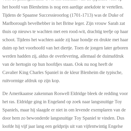
het hoofd van Blenheims is nog een aardige anekdote te vertellen.
Tijdens de Spaanse Successieoorlog (1701-1713) was de Duke of
Marlborough bevelhebber in het Britse leger. Zijn vrouw Sarah zat
thuis op nieuws te wachten met een rood-wit, drachtig teefje op haar
schoot. Tijdens het wachten aaide zij haar hondje en drukte met haar
duim op het voorhoofd van het diertje. Toen de jongen later geboren
werden hadden zij, aldus de overlevering, allemaal de duimafdruk
van de hertogin op hun hoofdjes staan. Ook nu nog heeft de
Cavalier King Charles Spaniel in de kleur Blenheim die typische,
ruitvormige afdruk op zijn kop.
De Amerikaanse zakenman Roswell Eldridge bleek de redding voor
het ras. Eldridge ging in Engeland op zoek naar langsnuitige Toy
Spaniels, maar hij slaagde er niet in om levende exemplaren van de
door hem zo bewonderde langsnuitige Toy Spaniel te vinden. Dus
loofde hij vijf jaar lang een geldprijs uit van vijfentwintig Engelse