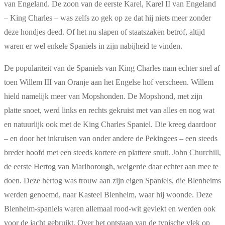
van Engeland. De zoon van de eerste Karel, Karel II van Engeland
– King Charles – was zelfs zo gek op ze dat hij niets meer zonder
deze hondjes deed. Of het nu slapen of staatszaken betrof, altijd
waren er wel enkele Spaniels in zijn nabijheid te vinden.
De populariteit van de Spaniels van King Charles nam echter snel af
toen Willem III van Oranje aan het Engelse hof verscheen. Willem
hield namelijk meer van Mopshonden. De Mopshond, met zijn
platte snoet, werd links en rechts gekruist met van alles en nog wat
en natuurlijk ook met de King Charles Spaniel. Die kreeg daardoor
– en door het inkruisen van onder andere de Pekingees – een steeds
breder hoofd met een steeds kortere en plattere snuit. John Churchill,
de eerste Hertog van Marlborough, weigerde daar echter aan mee te
doen. Deze hertog was trouw aan zijn eigen Spaniels, die Blenheims
werden genoemd, naar Kasteel Blenheim, waar hij woonde. Deze
Blenheim-spaniels waren allemaal rood-wit gevlekt en werden ook
voor de jacht gebruikt. Over het ontstaan van de typische vlek op