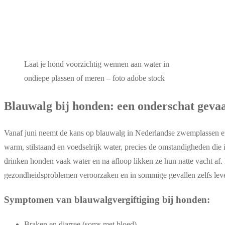
Laat je hond voorzichtig wennen aan water in
ondiepe plassen of meren – foto adobe stock
Blauwalg bij honden: een onderschat geva
Vanaf juni neemt de kans op blauwalg in Nederlandse zwemplassen en 
warm, stilstaand en voedselrijk water, precies de omstandigheden d
drinken honden vaak water en na afloop likken ze hun natte vacht af.
gezondheidsproblemen veroorzaken en in sommige gevallen zelfs leve
Symptomen van blauwalgvergiftiging bij honden:
Braken en diarree (soms met bloed)