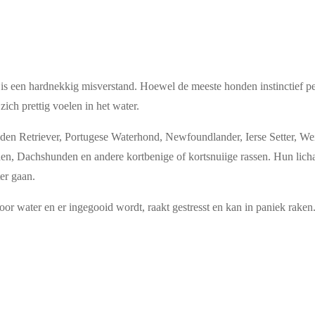
s een hardnekkig misverstand. Hoewel de meeste honden instinctief 
ch prettig voelen in het water.
en Retriever, Portugese Waterhond, Newfoundlander, Ierse Setter, W
n, Dachshunden en andere kortbenige of kortsnuiige rassen. Hun l
er gaan.
r water en er ingegooid wordt, raakt gestresst en kan in paniek raken. L