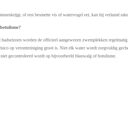
nnenkrijgt, of een besmette vis of watervogel eet, kan hij verlamd rak
botulisme?
het badseizoen worden de officieel aangewezen zwemplekken regelmatig 
co op verontreiniging groot is. Niet elk water wordt zorgvuldig gecheck
 niet gecontroleerd wordt op bijvoorbeeld blauwalg of botulisme.